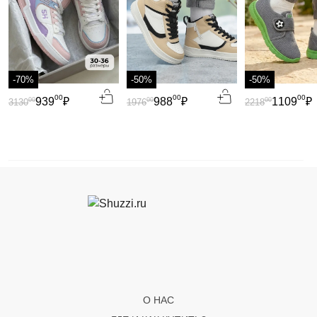
-70%
-50%
-50%
00
00
00
939
₽
988
₽
1109
₽
00
00
00
3130
1976
2218
О НАС