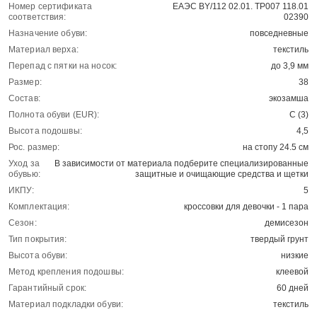
Номер сертификата
ЕАЭС BY/112 02.01. ТР007 118.01
соответствия:
02390
Назначение обуви:
повседневные
Материал верха:
текстиль
Перепад с пятки на носок:
до 3,9 мм
Размер:
38
Состав:
экозамша
Полнота обуви (EUR):
С (3)
Высота подошвы:
4,5
Рос. размер:
на стопу 24.5 см
Уход за
В зависимости от материала подберите специализированные
обувью:
защитные и очищающие средства и щетки
ИКПУ:
5
Комплектация:
кроссовки для девочки - 1 пара
Сезон:
демисезон
Тип покрытия:
твердый грунт
Высота обуви:
низкие
Метод крепления подошвы:
клеевой
Гарантийный срок:
60 дней
Материал подкладки обуви:
текстиль