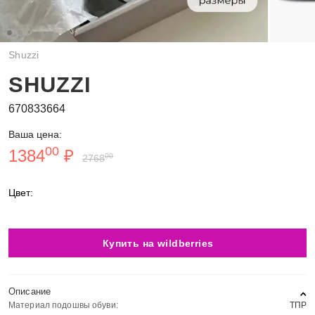
Shuzzi
SHUZZI
670833664
Ваша цена:
00
1384
₽
00
2768
Цвет:
Купить на wildberries
Описание
Материал подошвы обуви:
ТПР