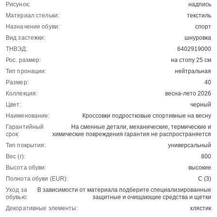
Рисунок:
надпись
Материал стельки:
текстиль
Назначение обуви:
спорт
Вид застежки:
шнуровка
ТНВЭД:
6402919000
Рос. размер:
на стопу 25 см
Тип пронации:
нейтральная
Размер:
40
Коллекция:
весна-лето 2026
Цвет:
черный
Наименование:
Кроссовки подростковые спортивные на весну
Гарантийный
На сменные детали, механические, термические и
срок:
химические повреждения гарантия не распространяется
Тип покрытия:
универсальный
Вес (г):
800
Высота обуви:
высокие
Полнота обуви (EUR):
С (3)
Уход за
В зависимости от материала подберите специализированные
обувью:
защитные и очищающие средства и щетки
Декоративные элементы:
хлястик