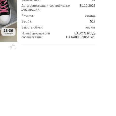
Дата регистрации сертификата/
31.10.2023
декларации:
Рисунок:
сердца
Вес (г):
517
Высота обуви:
низкие
Номер декларации
ЕАЭС N RU Д-
соответствия:
HK.РА08.В.98511/23
-50%
-50%
00
00
1442
₽
1451
₽
00
00
2884
2902