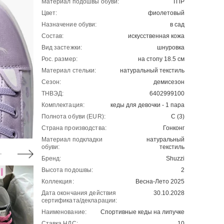
Материал подошвы обуви:
ТПР
Цвет:
фиолетовый
Назначение обуви:
в сад
Состав:
искусственная кожа
Вид застежки:
шнуровка
Рос. размер:
на стопу 18.5 см
Материал стельки:
натуральный текстиль
Сезон:
демисезон
ТНВЭД:
6402999100
Комплектация:
кеды для девочки - 1 пара
Полнота обуви (EUR):
С (3)
Страна производства:
Гонконг
Материал подкладки
натуральный
обуви:
текстиль
Бренд:
Shuzzi
Высота подошвы:
2
Коллекция:
Весна-Лето 2025
Дата окончания действия
30.10.2028
сертификата/декларации:
Наименование:
Спортивные кеды на липучке
Ставка НДС:
10