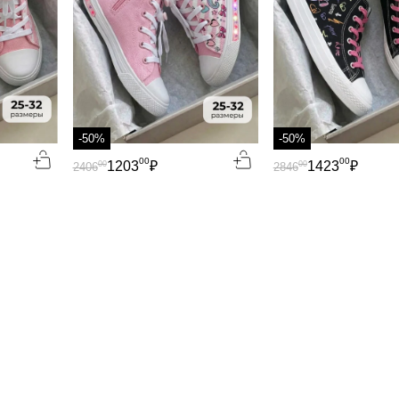
-50%
-50%
00
00
1203
₽
1423
₽
00
00
2406
2846