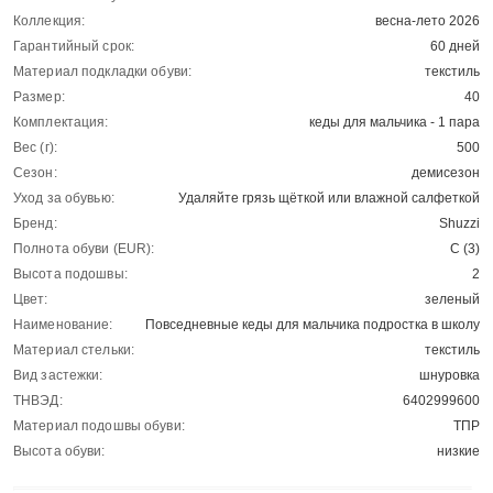
Коллекция:
весна-лето 2026
Гарантийный срок:
60 дней
Материал подкладки обуви:
текстиль
Размер:
40
Комплектация:
кеды для мальчика - 1 пара
Вес (г):
500
Сезон:
демисезон
Уход за обувью:
Удаляйте грязь щёткой или влажной салфеткой
Бренд:
Shuzzi
Полнота обуви (EUR):
С (3)
Высота подошвы:
2
Цвет:
зеленый
Наименование:
Повседневные кеды для мальчика подростка в школу
Материал стельки:
текстиль
Вид застежки:
шнуровка
ТНВЭД:
6402999600
Материал подошвы обуви:
ТПР
Высота обуви:
низкие