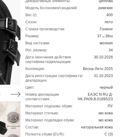
Декоративные элементы:
цепочка
Модель босоножек/сандалий:
римские
Вес (г):
400
Сезон:
лето
Страна производства:
Гонконг
Размер:
37→36ru
Вид застежки:
молния
Рос. размер:
34
Дата окончания действия
30.10.2028
сертификата/декларации:
Коллекция:
Весна-Лето 2025
Дата регистрации сертификата/
31.10.2023
декларации:
Цвет:
черный
Номер декларации
ЕАЭС N RU Д-
соответствия:
HK.РА09.В.01895/23
Материал подошвы обуви:
ПУ
Материал стельки:
эко кожа
Материал подкладки обуви:
эко кожа
Состав:
натуральная кожа
Полнота обуви (EUR):
С (3)