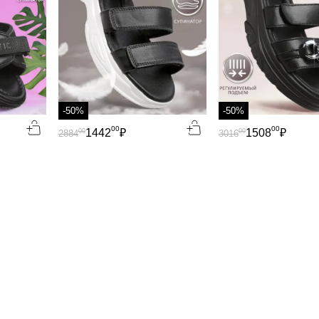
-50%
-50%
00
00
1442
₽
1508
₽
00
00
2884
3016