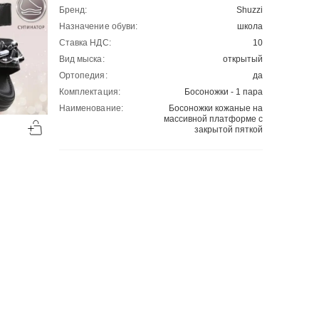
Бренд:
Shuzzi
Назначение обуви:
школа
Ставка НДС:
10
Вид мыска:
открытый
Ортопедия:
да
Комплектация:
Босоножки - 1 пара
Наименование:
Босоножки кожаные на
-50%
-50%
массивной платформе с
00
00
закрытой пяткой
1524
₽
2107
₽
00
00
3048
4214