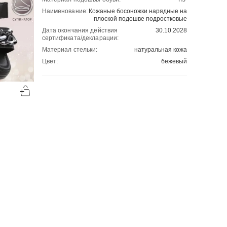
Наименование:
Кожаные босоножки нарядные на
плоской подошве подростковые
Дата окончания действия
30.10.2028
сертификата/декларации:
Материал стельки:
натуральная кожа
Цвет:
бежевый
-50%
-50%
00
00
1524
₽
2107
₽
00
00
3048
4214