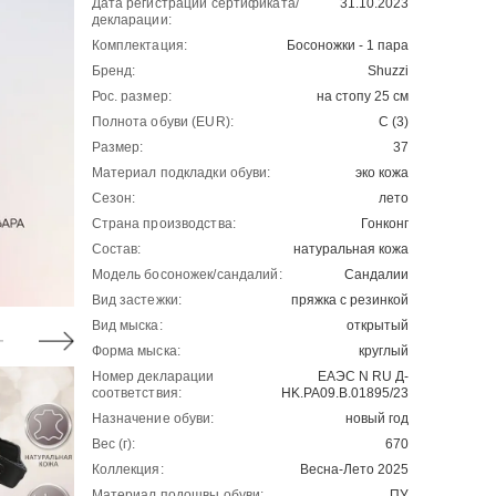
Дата регистрации сертификата/
31.10.2023
декларации:
Комплектация:
Босоножки - 1 пара
Бренд:
Shuzzi
Рос. размер:
на стопу 25 см
Полнота обуви (EUR):
С (3)
Размер:
37
Материал подкладки обуви:
эко кожа
Сезон:
лето
Страна производства:
Гонконг
Состав:
натуральная кожа
Модель босоножек/сандалий:
Сандалии
Вид застежки:
пряжка с резинкой
Вид мыска:
открытый
Форма мыска:
круглый
Номер декларации
ЕАЭС N RU Д-
соответствия:
HK.РА09.В.01895/23
Назначение обуви:
новый год
Вес (г):
670
Коллекция:
Весна-Лето 2025
Материал подошвы обуви:
ПУ