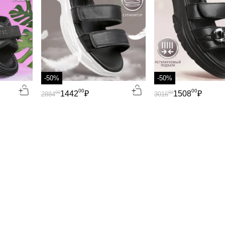
-50%
-50%
00
00
1442
₽
1508
₽
00
00
2884
3016