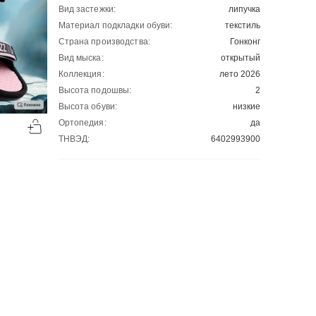
Вид застежки:
липучка
Материал подкладки обуви:
текстиль
Страна производства:
Гонконг
Вид мыска:
открытый
Коллекция:
лето 2026
Высота подошвы:
2
Высота обуви:
низкие
-49%
-50%
Ортопедия:
да
00
00
1086
₽
1094
₽
00
00
2131
2188
ТНВЭД:
6402993900