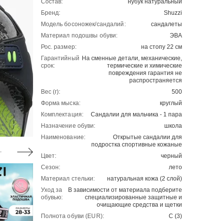
Состав:
нубук натуральный
Бренд:
Shuzzi
Модель босоножек/сандалий:
сандалеты
Материал подошвы обуви:
ЭВА
Рос. размер:
на стопу 22 см
Гарантийный
На сменные детали, механические,
срок:
термические и химические
повреждения гарантия не
распространяется
Вес (г):
500
Форма мыска:
круглый
Комплектация:
Сандалии для мальчика - 1 пара
Назначение обуви:
школа
Наименование:
Открытые сандалии для
подростка спортивные кожаные
Цвет:
черный
Сезон:
лето
Материал стельки:
натуральная кожа (2 слой)
Уход за
В зависимости от материала подберите
обувью:
специализированные защитные и
очищающие средства и щетки
Полнота обуви (EUR):
С (3)