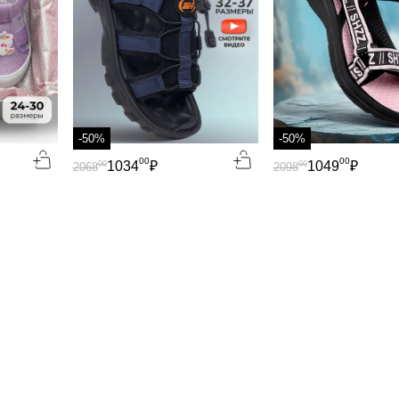
-50%
-50%
00
00
1034
₽
1049
₽
00
00
2068
2098