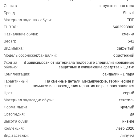
Состав:
искусственная кожа
Бренд:
Shuzzi
Материал подошвы обуви:
ТПР
ТНВЭД:
6402993900
Назначение обуви:
сменка
Вес (г):
542
Вид мыска:
закрытый
Модель босоножек/сандалий:
с застежкой
Уход за
В зависимости от материала подберите специализированные
обувью:
защитные и очищающие средства и щетки
Комплектация:
сандалии - 1 пара
Гарантийный
На сменные детали, механические, термические и
срок:
химические повреждения гарантия не распространяется
Цвет:
серый
Материал подкладки обуви:
текстиль
Форма мыска:
круглый
Ортопедия:
да
Высота обуви:
низкие
Коллекция:
лето 2026
Вид застежки:
липучка