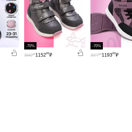
-70%
-70%
00
00
1152
₽
1193
₽
00
00
3840
3977