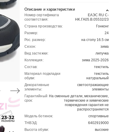
Описание и характеристики
Номер сертификата
ЕАЭС RU С-
соответствия:
HK.ГА05.В.05532/23
Страна производства:
Гонконг
Размер:
24
Рос. размер:
на стопу 16.5 см
Сезон:
зима
Вид застежки:
липучка
Коллекция:
зима 2025-2026
Состав:
текстиль
Материал подкладки
текстиль
обуви:
натуральный
Декоративные
светоотражающие
элементы:
элементы
Гарантийный
На сменные детали, механические,
срок:
термические и химические
повреждения гарантия не
распространяется
Модель ботинок:
спортивные
ТНВЭД:
6402919000
Высота обуви:
высокие