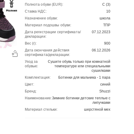
Полнота обуви (EUR):
С (3)
Ставка НДС:
10
Назначение обуви:
школа
Материал подошвы обуви:
ТПР
Дата регистрации сертификата/
07.12.2023
декларации:
Вес (г):
900
-60%
-50%
Дата окончания действия
06.12.2026
00
00
сертификата/декларации:
1194
₽
1212
₽
00
00
2985
2424
Уход за
Сушите обувь только при комнатной
обувью:
температуре или специальными
сушилками
Комплектация:
Ботинки для мальчика - 1 пара
Цвет:
синий
Бренд:
Shuzzi
Наименование:
Зимние ботинки детские теплые с
липучками
Материал стельки:
шерстяной мех