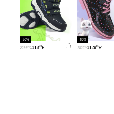
-50%
-60%
00
00
1118
₽
1128
₽
00
00
2236
2822