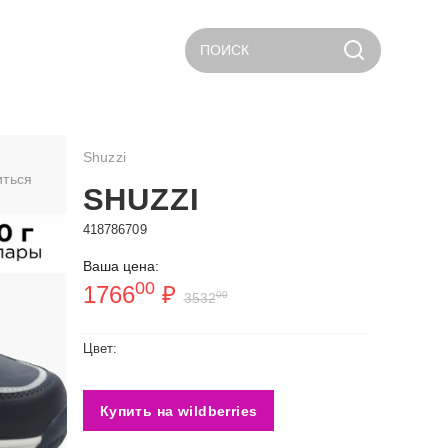
ПОИСК
Shuzzi
иться
SHUZZI
418786709
Ваша цена:
00
1766
₽
00
3532
Цвет:
Купить на wildberries