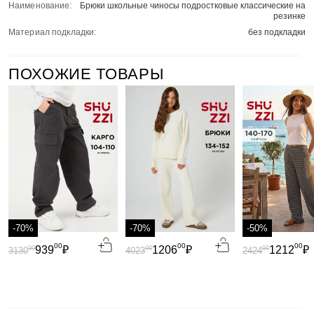
Наименование:
Брюки школьные чиносы подростковые классические на
резинке
Материал подкладки:
без подкладки
ПОХОЖИЕ ТОВАРЫ
-70%
-70%
-50%
00
00
00
939
₽
1206
₽
1212
₽
00
00
00
3130
4023
2424