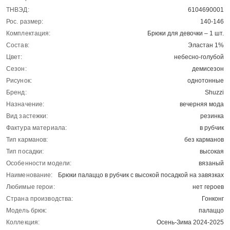
ТНВЭД:
6104690001
Рос. размер:
140-146
Комплектация:
Брюки для девочки – 1 шт.
Состав:
Эластан 1%
Цвет:
небесно-голубой
Сезон:
демисезон
Рисунок:
однотонные
Бренд:
Shuzzi
Назначение:
вечерняя мода
Вид застежки:
резинка
Фактура материала:
в рубчик
Тип карманов:
без карманов
Тип посадки:
высокая
Особенности модели:
вязаный
Наименование:
Брюки палаццо в рубчик с высокой посадкой на завязках
Любимые герои:
нет героев
Страна производства:
Гонконг
Модель брюк:
палаццо
Коллекция:
Осень-Зима 2024-2025