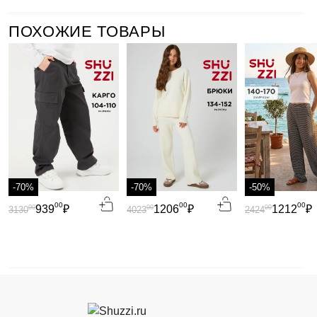
ПОХОЖИЕ ТОВАРЫ
-70%
-70%
-50%
00
00
00
939
₽
1206
₽
1212
₽
00
00
00
3130
4023
2424