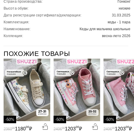
Страна производства:
Гонконг
Высота обуви:
низкие
Дата регистрации сертификата/декларации:
31.03.2025
Комплектация:
кеды - 1 пара
Наименование:
Кеды для мальчика школьные
Коллекция:
весна-лето 2026
ПОХОЖИЕ ТОВАРЫ
-50%
-50%
-50%
00
00
00
1180
₽
1203
₽
1203
₽
00
00
00
2360
2406
2406