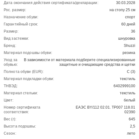
Дата окончания действия сертификата/декларации:
30.03.2028
Рос. размер:
на стопу 25 см
Назначение обуви:
спорт
Гарантийный срок:
60 дней
Размер:
36
Вид застежки:
шнуровка
Бренд:
Shuzzi
Материал подошвы обуви:
резина
Уход за
В зависимости от материала подберите специализированные
обувью:
защитные и очищающие средства и щетки
Полнота обуви (EUR):
С (3)
Материал подкладки обуви:
текстиль
ТНВЭД:
6402999100
Материал стельки:
текстиль
Цвет:
белый
Номер сертификата
ЕАЭС BY/112 02.01. ТР007 118.01
соответствия:
02390
Вес (г):
645
Высота подошвы:
2,5
Сезон:
лето