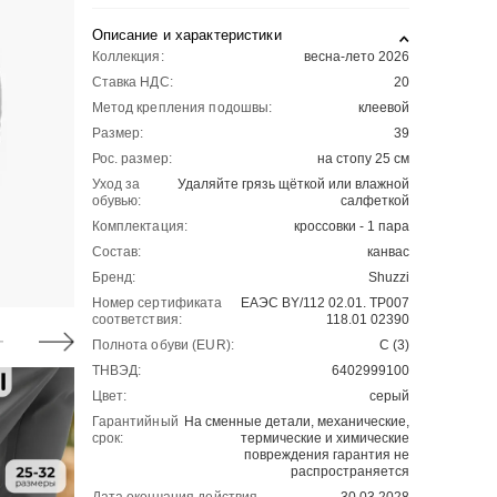
Описание и характеристики
Коллекция:
весна-лето 2026
Ставка НДС:
20
Метод крепления подошвы:
клеевой
Размер:
39
Рос. размер:
на стопу 25 см
Уход за
Удаляйте грязь щёткой или влажной
обувью:
салфеткой
Комплектация:
кроссовки - 1 пара
Состав:
канвас
Бренд:
Shuzzi
Номер сертификата
ЕАЭС BY/112 02.01. ТР007
соответствия:
118.01 02390
Полнота обуви (EUR):
С (3)
ТНВЭД:
6402999100
Цвет:
серый
Гарантийный
На сменные детали, механические,
срок:
термические и химические
повреждения гарантия не
распространяется