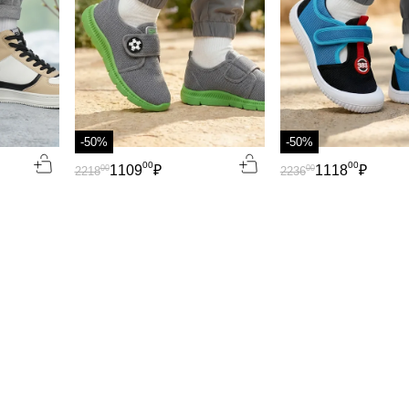
-50%
-50%
00
00
1109
₽
1118
₽
00
00
2218
2236