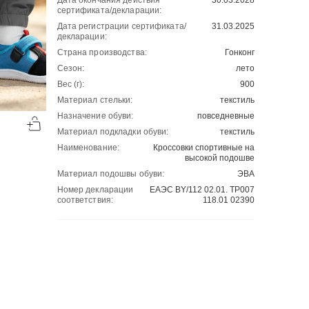
Дата окончания действия
30.03.2028
сертификата/декларации:
Дата регистрации сертификата/
31.03.2025
декларации:
Страна производства:
Гонконг
Сезон:
лето
Вес (г):
900
Материал стельки:
текстиль
-50%
-50%
Назначение обуви:
повседневные
00
00
1130
₽
1130
₽
00
00
2260
2260
Материал подкладки обуви:
текстиль
Наименование:
Кроссовки спортивные на
высокой подошве
Материал подошвы обуви:
ЭВА
Номер декларации
ЕАЭС BY/112 02.01. ТР007
соответствия:
118.01 02390