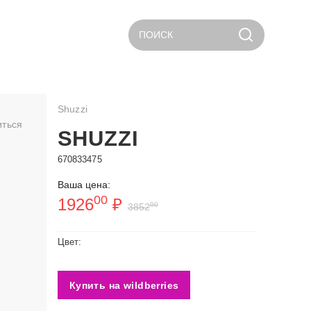
ПОИСК
Shuzzi
иться
SHUZZI
670833475
Ваша цена:
00
1926
₽
00
3852
Цвет:
Купить на wildberries