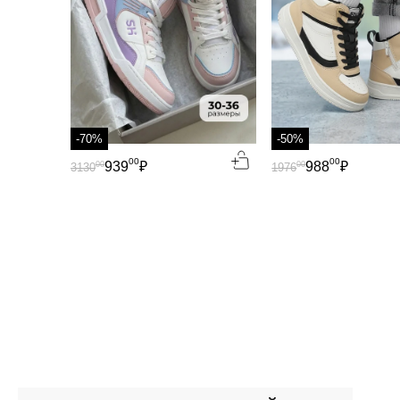
-70%
-50%
00
00
939
₽
988
₽
00
00
3130
1976