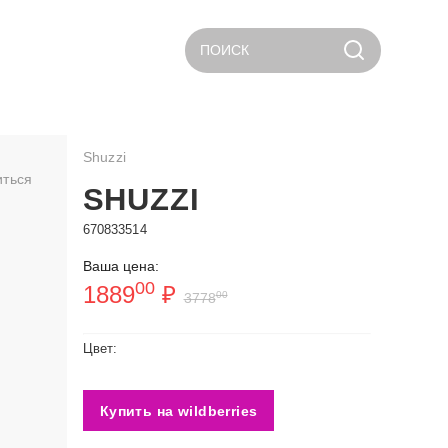
ПОИСК
Shuzzi
иться
SHUZZI
670833514
Ваша цена:
00
1889
₽
00
3778
Цвет:
Купить на wildberries