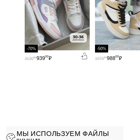
-70%
-50%
00
00
939
₽
988
₽
00
00
3130
1976
МЫ ИСПОЛЬЗУЕМ ФАЙЛЫ