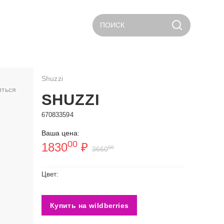
ПОИСК
Shuzzi
иться
SHUZZI
670833594
Ваша цена:
00
1830
₽
00
3660
Цвет:
Купить на wildberries