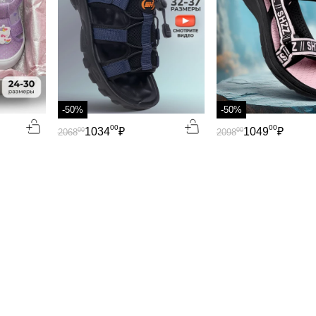
-50%
-50%
00
00
1034
₽
1049
₽
00
00
2068
2098