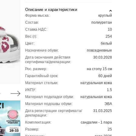
Описание и характеристики
Форма мыска:
круглый
Состав:
полиуретан
Ставка НДС:
10
Вес (г):
254
Цвет:
белый
Назначение обуви:
повседневные
Дата окончания действия
30.03.2028
сертификата/декларации:
Рос. размер:
на стопу 15 см
Гарантийный срок:
60 дней
Материал стельки:
натуральная кожа
ИКПУ:
1.5
Материал подкладки обуви:
натуральная кожа
Материал подошвы обуви:
ЭВА
Дата регистрации сертификата/
31.03.2025
декларации:
Комплектация:
сандалии - 1 пара
Размер:
25