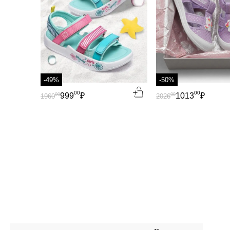
-49%
-50%
00
00
999
₽
1013
₽
00
00
1960
2026