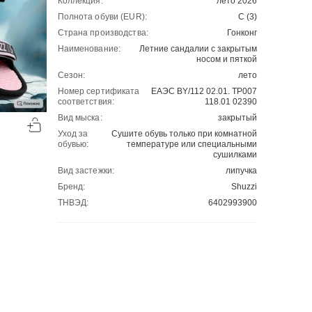
Коллекция:
лето 2026
Полнота обуви (EUR):
С (3)
Страна производства:
Гонконг
Наименование:
Летние сандалии с закрытым
носом и пяткой
Сезон:
лето
Номер сертификата
ЕАЭС BY/112 02.01. ТР007
соответствия:
118.01 02390
-49%
-50%
Вид мыска:
закрытый
00
00
1086
₽
1094
₽
00
00
2131
2188
Уход за
Сушите обувь только при комнатной
обувью:
температуре или специальными
сушилками
Вид застежки:
липучка
Бренд:
Shuzzi
ТНВЭД:
6402993900