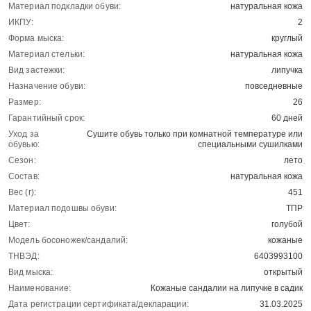
Материал подкладки обуви:
натуральная кожа
ИКПУ:
2
Форма мыска:
круглый
Материал стельки:
натуральная кожа
Вид застежки:
липучка
Назначение обуви:
повседневные
Размер:
26
Гарантийный срок:
60 дней
Уход за
Сушите обувь только при комнатной температуре или
обувью:
специальными сушилками
Сезон:
лето
Состав:
натуральная кожа
Вес (г):
451
Материал подошвы обуви:
ТПР
Цвет:
голубой
Модель босоножек/сандалий:
кожаные
ТНВЭД:
6403993100
Вид мыска:
открытый
Наименование:
Кожаные сандалии на липучке в садик
Дата регистрации сертификата/декларации:
31.03.2025