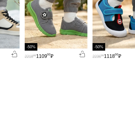
-50%
-50%
00
00
1109
₽
1118
₽
00
00
2218
2236