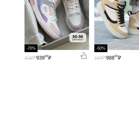
-70%
-50%
00
00
939
₽
988
₽
00
00
3130
1976