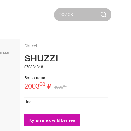
ПОИСК
Shuzzi
иться
SHUZZI
670834348
Ваша цена:
00
2003
₽
00
4006
Цвет:
Купить на wildberries