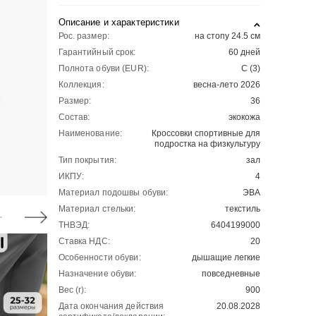
Описание и характеристики
Рос. размер:
на стопу 24.5 см
Гарантийный срок:
60 дней
Полнота обуви (EUR):
С (3)
Коллекция:
весна-лето 2026
Размер:
36
Состав:
экокожа
Наименование:
Кроссовки спортивные для
подростка на физкультуру
Тип покрытия:
зал
ИКПУ:
4
Материал подошвы обуви:
ЭВА
Материал стельки:
текстиль
ТНВЭД:
6404199000
Ставка НДС:
20
Особенности обуви:
дышащие легкие
Назначение обуви:
повседневные
Вес (г):
900
Дата окончания действия
20.08.2028