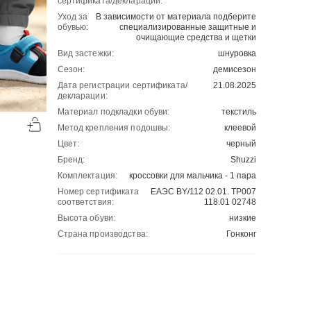
сертификата/декларации:
Уход за
В зависимости от материала подберите
обувью:
специализированные защитные и
очищающие средства и щетки
Вид застежки:
шнуровка
Сезон:
демисезон
Дата регистрации сертификата/
21.08.2025
декларации:
-50%
-50%
Материал подкладки обуви:
текстиль
00
00
Метод крепления подошвы:
клеевой
1130
₽
1130
₽
00
00
2260
2260
Цвет:
черный
Бренд:
Shuzzi
Комплектация:
кроссовки для мальчика - 1 пара
Номер сертификата
ЕАЭС BY/112 02.01. ТР007
соответствия:
118.01 02748
Высота обуви:
низкие
Страна производства:
Гонконг