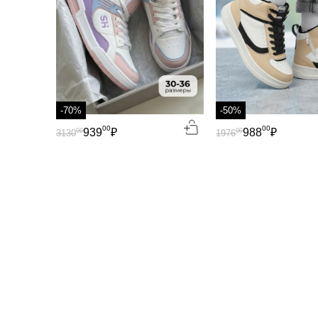
-70%
-50%
00
00
939
₽
988
₽
00
00
3130
1976