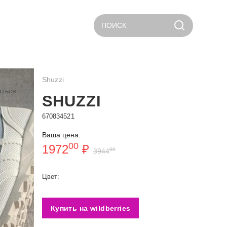
ПОИСК
Shuzzi
иться
SHUZZI
670834521
Ваша цена:
00
1972
₽
00
3944
Цвет:
Купить на wildberries