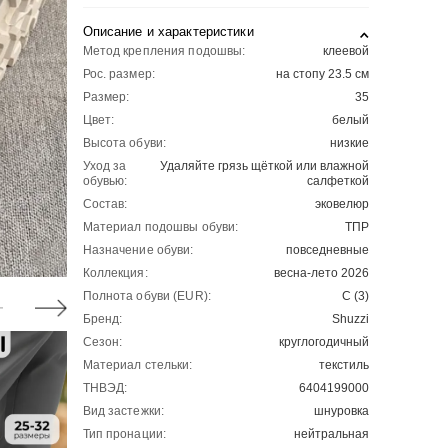
Описание и характеристики
Метод крепления подошвы:
клеевой
Рос. размер:
на стопу 23.5 см
Размер:
35
Цвет:
белый
Высота обуви:
низкие
Уход за
Удаляйте грязь щёткой или влажной
обувью:
салфеткой
Состав:
эковелюр
Материал подошвы обуви:
ТПР
Назначение обуви:
повседневные
Коллекция:
весна-лето 2026
Полнота обуви (EUR):
С (3)
Бренд:
Shuzzi
Сезон:
круглогодичный
Материал стельки:
текстиль
ТНВЭД:
6404199000
Вид застежки:
шнуровка
Тип пронации:
нейтральная