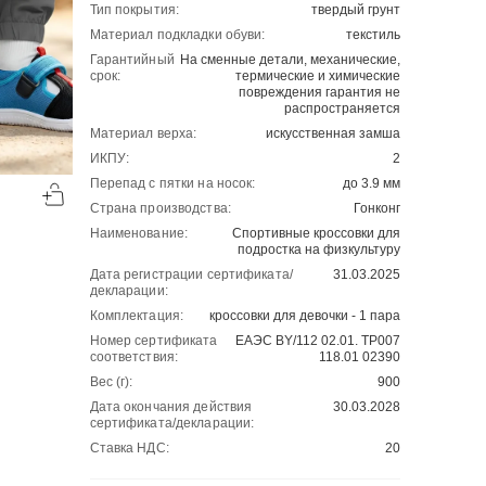
Тип покрытия:
твердый грунт
Материал подкладки обуви:
текстиль
Гарантийный
На сменные детали, механические,
срок:
термические и химические
повреждения гарантия не
распространяется
Материал верха:
искусственная замша
ИКПУ:
2
-50%
-50%
Перепад с пятки на носок:
до 3.9 мм
00
00
1130
₽
1130
₽
00
00
2260
2260
Страна производства:
Гонконг
Наименование:
Спортивные кроссовки для
подростка на физкультуру
Дата регистрации сертификата/
31.03.2025
декларации:
Комплектация:
кроссовки для девочки - 1 пара
Номер сертификата
ЕАЭС BY/112 02.01. ТР007
соответствия:
118.01 02390
Вес (г):
900
Дата окончания действия
30.03.2028
сертификата/декларации:
Ставка НДС:
20