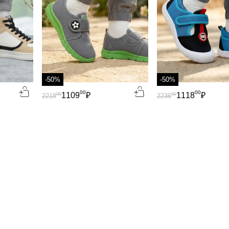
-50%
-50%
00
00
1109
₽
1118
₽
00
00
2218
2236