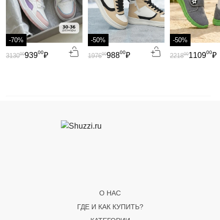
-70%
-50%
-50%
00
00
00
939
₽
988
₽
1109
₽
00
00
00
3130
1976
2218
О НАС
ГДЕ И КАК КУПИТЬ?