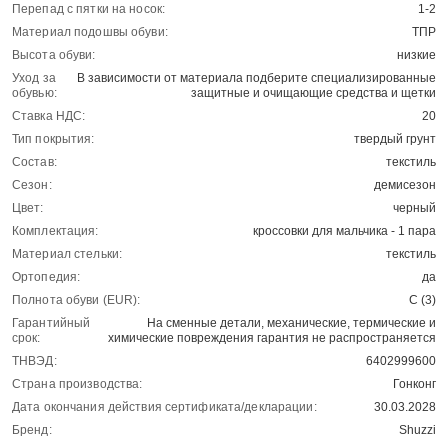
Перепад с пятки на носок:
1-2
Материал подошвы обуви:
ТПР
Высота обуви:
низкие
Уход за
В зависимости от материала подберите специализированные
обувью:
защитные и очищающие средства и щетки
Ставка НДС:
20
Тип покрытия:
твердый грунт
Состав:
текстиль
Сезон:
демисезон
Цвет:
черный
Комплектация:
кроссовки для мальчика - 1 пара
Материал стельки:
текстиль
Ортопедия:
да
Полнота обуви (EUR):
С (3)
Гарантийный
На сменные детали, механические, термические и
срок:
химические повреждения гарантия не распространяется
ТНВЭД:
6402999600
Страна производства:
Гонконг
Дата окончания действия сертификата/декларации:
30.03.2028
Бренд:
Shuzzi