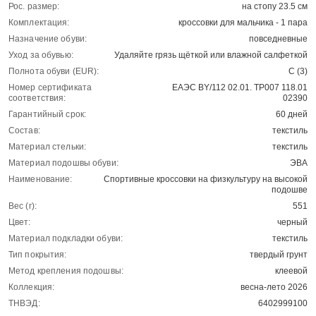
Рос. размер:
на стопу 23.5 см
Комплектация:
кроссовки для мальчика - 1 пара
Назначение обуви:
повседневные
Уход за обувью:
Удаляйте грязь щёткой или влажной салфеткой
Полнота обуви (EUR):
С (3)
Номер сертификата
ЕАЭС BY/112 02.01. ТР007 118.01
соответствия:
02390
Гарантийный срок:
60 дней
Состав:
текстиль
Материал стельки:
текстиль
Материал подошвы обуви:
ЭВА
Наименование:
Спортивные кроссовки на физкультуру на высокой
подошве
Вес (г):
551
Цвет:
черный
Материал подкладки обуви:
текстиль
Тип покрытия:
твердый грунт
Метод крепления подошвы:
клеевой
Коллекция:
весна-лето 2026
ТНВЭД:
6402999100