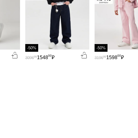
-50%
-50%
00
00
1548
₽
1598
₽
00
00
3096
3196