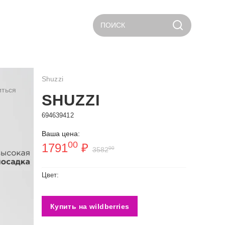
ПОИСК
Shuzzi
иться
SHUZZI
694639412
Ваша цена:
00
1791
₽
00
3582
Цвет:
Купить на wildberries