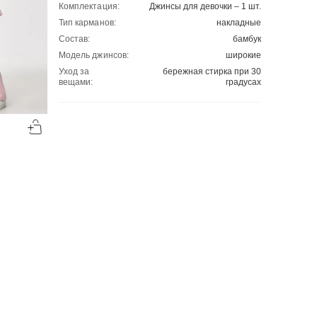
Комплектация:
Джинсы для девочки – 1 шт.
Тип карманов:
накладные
Состав:
бамбук
Модель джинсов:
широкие
Уход за
бережная стирка при 30
вещами:
градусах
-50%
-50%
00
00
1649
₽
1689
₽
00
00
3298
3378