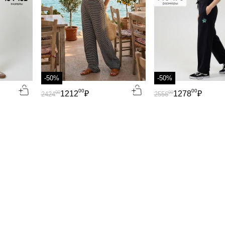
-50%
-50%
00
00
1212
₽
1278
₽
00
00
2424
2556