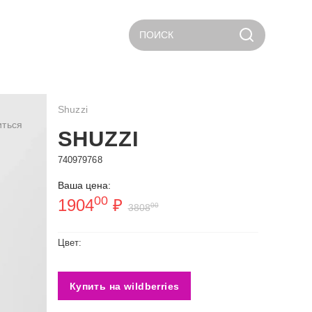
ПОИСК
Shuzzi
иться
SHUZZI
740979768
Ваша цена:
00
1904
₽
00
3808
Цвет:
Купить на wildberries