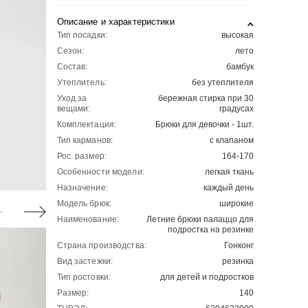
Описание и характеристики
Тип посадки:
высокая
Сезон:
лето
Состав:
бамбук
Утеплитель:
без утеплителя
Уход за
бережная стирка при 30
вещами:
градусах
Комплектация:
Брюки для девочки - 1шт.
Тип карманов:
с клапаном
Рос. размер:
164-170
Особенности модели:
легкая ткань
Назначение:
каждый день
Модель брюк:
широкие
Наименование:
Летние брюки палаццо для
подростка на резинке
Страна производства:
Гонконг
Вид застежки:
резинка
Тип ростовки:
для детей и подростков
Размер:
140