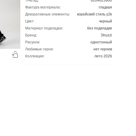
ТНВЭД:
6204623900
Фактура материала:
гладкая
Декоративные элементы:
корейский стиль y2k
Цвет:
черный
Материал подкладки:
без подкладки
Бренд:
Shuzzi
Рисунок:
однотонный
-50%
-50%
Любимые герои:
нет героев
00
00
1308
₽
1329
₽
Коллекция:
лето 2026
00
00
2616
2658