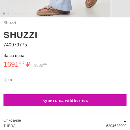
Shuzzi
SHUZZI
740979775
Ваша цена:
00
1691
₽
00
3382
Цвет:
Купить на wildberries
Описание
ТНВЭД:
6204623900