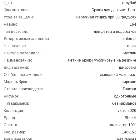
Цвет:
голубой
Комплектация:
Брюки для девочки -1 шт.
Уход за вещами:
бережная стирка при 30 градусах
Размер:
164
Тип ростовки:
для детей и подростков
Декоративные элементы:
pinterest
Назначение:
пляж
Фактура материала:
муслин
Наименование:
Летние брюки муслиновые на резинке
Вид застежки:
шнуровка
Особенности модели:
дышащий материал
Модель брюк:
широкие
Страна производства:
Гонконг
Рисунок:
однотонные
Тип карманов:
без карманов
Коллекция:
лето 2026
Бренд:
Shuzzi
Состав:
полиэстер 10%
Рос. размер:
146-152
Любимые герои:
нет героев