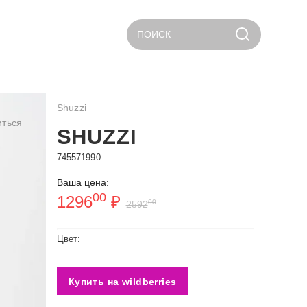
ПОИСК
Shuzzi
иться
SHUZZI
745571990
Ваша цена:
00
1296
₽
00
2592
Цвет:
Купить на wildberries