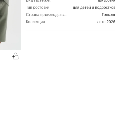
Вид застежки:
шнуровка
Тип ростовки:
для детей и подростков
Страна производства:
Гонконг
Коллекция:
лето 2026
-50%
-50%
00
00
974
₽
981
₽
00
00
1948
1962