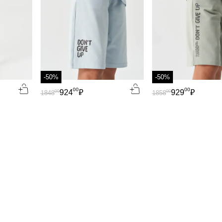
-50%
-50%
00
00
924
₽
929
₽
00
00
1848
1858