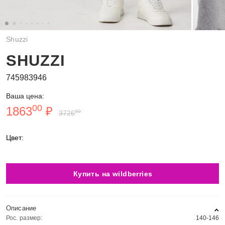
Shuzzi
SHUZZI
745983946
Ваша цена:
00
1863
₽
00
3726
Цвет:
Купить на wildberries
Описание
Рос. размер:
140-146