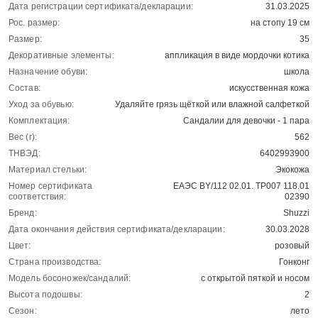
Дата регистрации сертификата/декларации:
31.03.2025
Рос. размер:
на стопу 19 см
Размер:
35
Декоративные элементы:
аппликация в виде мордочки котика
Назначение обуви:
школа
Состав:
искусственная кожа
Уход за обувью:
Удаляйте грязь щёткой или влажной салфеткой
Комплектация:
Сандалии для девочки - 1 пара
Вес (г):
562
ТНВЭД:
6402993900
Материал стельки:
Экокожа
Номер сертификата
ЕАЭС BY/112 02.01. ТР007 118.01
соответствия:
02390
Бренд:
Shuzzi
Дата окончания действия сертификата/декларации:
30.03.2028
Цвет:
розовый
Страна производства:
Гонконг
Модель босоножек/сандалий:
с открытой пяткой и носом
Высота подошвы:
2
Сезон:
лето