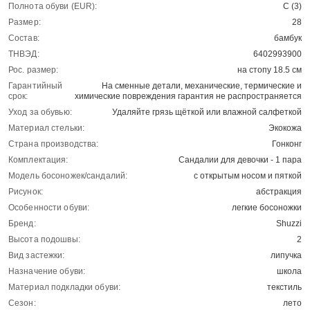
Полнота обуви (EUR):
С (3)
Размер:
28
Состав:
бамбук
ТНВЭД:
6402993900
Рос. размер:
на стопу 18.5 см
Гарантийный
На сменные детали, механические, термические и
срок:
химические повреждения гарантия не распространяется
Уход за обувью:
Удаляйте грязь щёткой или влажной салфеткой
Материал стельки:
Экокожа
Страна производства:
Гонконг
Комплектация:
Сандалии для девочки - 1 пара
Модель босоножек/сандалий:
с открытым носом и пяткой
Рисунок:
абстракция
Особенности обуви:
легкие босоножки
Бренд:
Shuzzi
Высота подошвы:
2
Вид застежки:
липучка
Назначение обуви:
школа
Материал подкладки обуви:
текстиль
Сезон:
лето