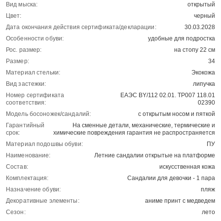
Вид мыска:
открытый
Цвет:
черный
Дата окончания действия сертификата/декларации:
30.03.2028
Особенности обуви:
удобные для подростка
Рос. размер:
на стопу 22 см
Размер:
34
Материал стельки:
Экокожа
Вид застежки:
липучка
Номер сертификата
ЕАЭС BY/112 02.01. ТР007 118.01
соответствия:
02390
Модель босоножек/сандалий:
с открытым носом и пяткой
Гарантийный
На сменные детали, механические, термические и
срок:
химические повреждения гарантия не распространяется
Материал подошвы обуви:
ПУ
Наименование:
Летние сандалии открытые на платформе
Состав:
искусственная кожа
Комплектация:
Сандалии для девочки - 1 пара
Назначение обуви:
пляж
Декоративные элементы:
аниме принт с медведем
Сезон:
лето