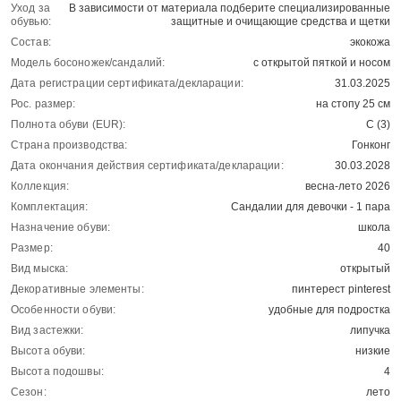
Уход за
В зависимости от материала подберите специализированные
обувью:
защитные и очищающие средства и щетки
Состав:
экокожа
Модель босоножек/сандалий:
с открытой пяткой и носом
Дата регистрации сертификата/декларации:
31.03.2025
Рос. размер:
на стопу 25 см
Полнота обуви (EUR):
С (3)
Страна производства:
Гонконг
Дата окончания действия сертификата/декларации:
30.03.2028
Коллекция:
весна-лето 2026
Комплектация:
Сандалии для девочки - 1 пара
Назначение обуви:
школа
Размер:
40
Вид мыска:
открытый
Декоративные элементы:
пинтерест pinterest
Особенности обуви:
удобные для подростка
Вид застежки:
липучка
Высота обуви:
низкие
Высота подошвы:
4
Сезон:
лето