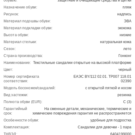
обувью:
защитные и очищающие средства и щетки
Назначение обуви:
пляж
Рисунок:
надпись
Материал подошвы обуви:
ЭВА
Материал подкладки обуви:
экокожа
Высота обуви:
низкие
Материал стельки:
натуральная кожа
Сезон:
лето
Страна производства:
Гонконг
Наименование:
Текстильные сандалии открытые на высокой платформе
Цвет:
черный
Номер сертификата
ЕАЭС BY/112 02.01. ТР007 118.01
соответствия:
02390
Модель босоножек/сандалий:
с открытой пяткой и носом
Вид застежки:
резинка
Полнота обуви (EUR):
С (3)
Гарантийный
На сменные детали, механические, термические и
срок:
химические повреждения гарантия не распространяется
Особенности обуви:
удобные для подростка
Комплектация:
Сандалии для девочки - 1 пара
ТНВЭД:
6404199000