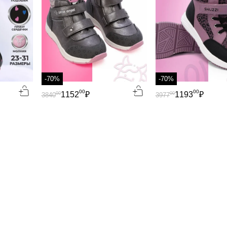
-70%
-70%
00
00
1152
₽
1193
₽
00
00
3840
3977