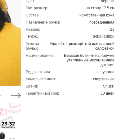
Цвет:
черный
Рос. размер:
на стопу 17.5 см
Состав:
искусственная кожа
Назначение обуви:
повседневная
Размер:
23
ТНВЭД:
6402919000
Уход за
Удаляйте грязь щёткой или влажной
обувью:
салфеткой
Наименование:
Высокие ботинки на липучке
утепленные мехом зимние
детские
Вид застежки:
шнуровка
Модель ботинок:
спортивные
Бренд:
Shuzzi
Гарантийный срок:
60 дней