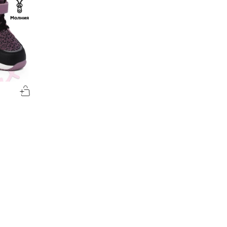
-60%
-50%
00
00
1194
₽
1212
₽
00
00
2985
2424