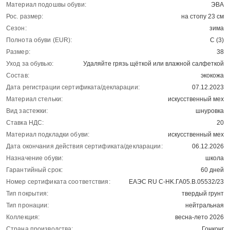
Материал подошвы обуви:
ЭВА
Рос. размер:
на стопу 23 см
Сезон:
зима
Полнота обуви (EUR):
С (3)
Размер:
38
Уход за обувью:
Удаляйте грязь щёткой или влажной салфеткой
Состав:
экокожа
Дата регистрации сертификата/декларации:
07.12.2023
Материал стельки:
искусственный мех
Вид застежки:
шнуровка
Ставка НДС:
20
Материал подкладки обуви:
искусственный мех
Дата окончания действия сертификата/декларации:
06.12.2026
Назначение обуви:
школа
Гарантийный срок:
60 дней
Номер сертификата соответствия:
ЕАЭС RU С-HK.ГА05.В.05532/23
Тип покрытия:
твердый грунт
Тип пронации:
нейтральная
Коллекция:
весна-лето 2026
Страна производства:
Гонконг