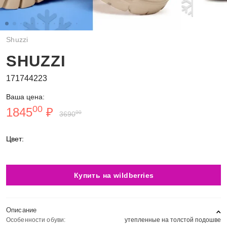
Shuzzi
SHUZZI
171744223
Ваша цена:
00
1845
₽
00
3690
Цвет:
Купить на wildberries
Описание
Особенности обуви:
утепленные на толстой подошве