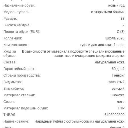
Назначение обуви:
новый год
Модель туфель:
с открытыми боками
Размер:
38
Высота каблука:
2
Полнота обуви (EUR):
С (3)
Коллекция:
школа 2026
Комплектация:
туфли для девочки - 1 пара
Уход за
В зависимости от материала подберите специализированные
обувью:
защитные и очищающие средства и щетки
Состав:
натуральная кожа
Гарантийный срок:
60 дней
Страна производства:
Гонконг
Вид мыска:
закрытый
Вид каблука:
венский
Материал стельки:
Экокожа
Сезон:
лето
Материал подошвы обуви:
ТПР
ТНВЭД:
6403999800
Наименование:
Нарядные туфли с острым носом из натуральной кожи