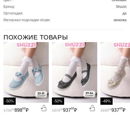
Цвет:
бежевый
Бренд:
Shuzzi
Ортопедия:
да
Материал подкладки обуви:
экокожа
ПОХОЖИЕ ТОВАРЫ
-50%
-50%
-49%
00
00
00
898
₽
937
₽
937
₽
00
00
00
1796
1874
1839