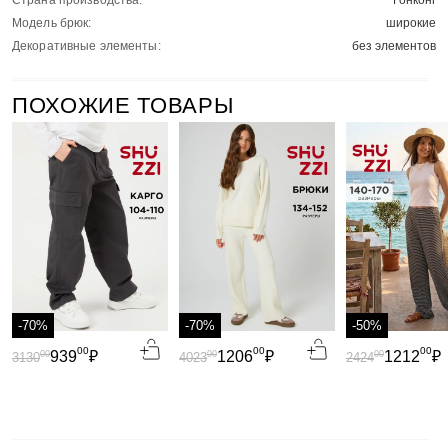
Страна производства:
Гонконг
Модель брюк:
широкие
Декоративные элементы:
без элементов
ПОХОЖИЕ ТОВАРЫ
-70%
-70%
-50%
00
00
00
939
₽
1206
₽
1212
₽
00
00
00
3130
4023
2424