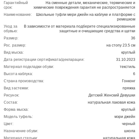
Гарантийный
На сменные детали, механические, термические и
срок:
химические повреждения гарантия не распространяется
Наименование:
Школьные туфли мери джейн на каблуке и платформе с
ремешком
Уход за
В зависимости от материала подберите специализированные
обувью:
защитные и очищающие средства и щетки
Размер:
36
Рос. размер:
на стопу 23.5 см
Вид мыска:
круглый
Дата регистрации сертификата/декларации:
31.10.2023
Материал подкладки обуви:
текстиль
Высота каблука:
6
Страна производства:
Гонконг
Вид застежки:
пряжка
Рисунок:
Детский Женский Девушки
Состав:
натуральная лаковая кожа
Форма мыска:
круглый
Модель туфель:
мэри джейн
Цвет:
черный
Назначение обуви:
школа
Материал стельки:
натуральная кожа