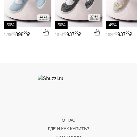
-50%
-50%
-49%
00
00
00
898
₽
937
₽
937
₽
00
00
00
1796
1874
1839
О НАС
ГДЕ И КАК КУПИТЬ?