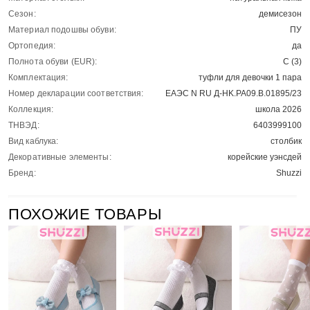
Сезон:
демисезон
Материал подошвы обуви:
ПУ
Ортопедия:
да
Полнота обуви (EUR):
C (3)
Комплектация:
туфли для девочки 1 пара
Номер декларации соответствия:
ЕАЭС N RU Д-HK.РА09.В.01895/23
Коллекция:
школа 2026
ТНВЭД:
6403999100
Вид каблука:
столбик
Декоративные элементы:
корейские уэнсдей
Бренд:
Shuzzi
ПОХОЖИЕ ТОВАРЫ