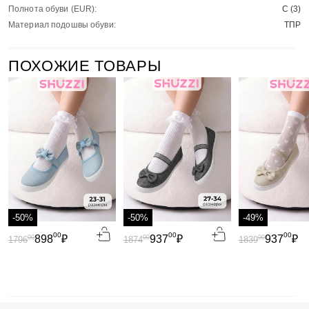
Полнота обуви (EUR):
С (3)
Материал подошвы обуви:
ТПР
ПОХОЖИЕ ТОВАРЫ
-50%
-50%
-49%
00
00
00
898
₽
937
₽
937
₽
00
00
00
1796
1874
1839