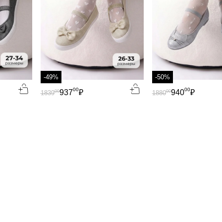
-49%
-50%
00
00
937
₽
940
₽
00
00
1839
1880