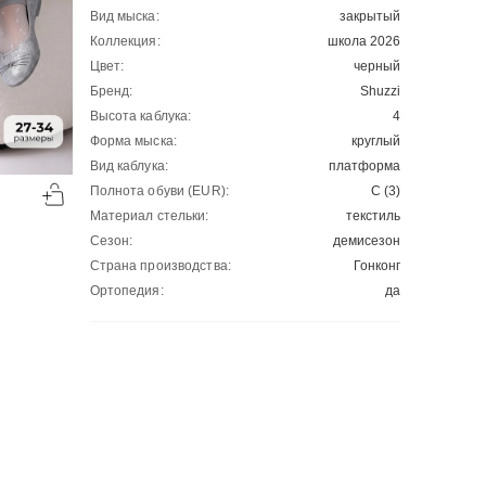
Вид мыска:
закрытый
Коллекция:
школа 2026
Цвет:
черный
Бренд:
Shuzzi
Высота каблука:
4
Форма мыска:
круглый
Вид каблука:
платформа
-50%
-50%
Полнота обуви (EUR):
С (3)
00
00
1018
₽
1104
₽
00
00
2036
2208
Материал стельки:
текстиль
Сезон:
демисезон
Страна производства:
Гонконг
Ортопедия:
да