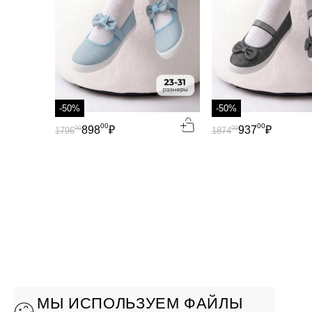
-50%
-50%
00
00
898
₽
937
₽
00
00
1796
1874
МЫ ИСПОЛЬЗУЕМ ФАЙЛЫ