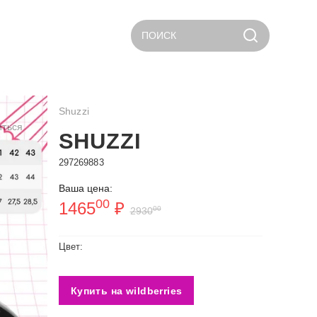
ПОИСК
Shuzzi
иться
SHUZZI
297269883
Ваша цена:
00
1465
₽
00
2930
Цвет:
Купить на wildberries