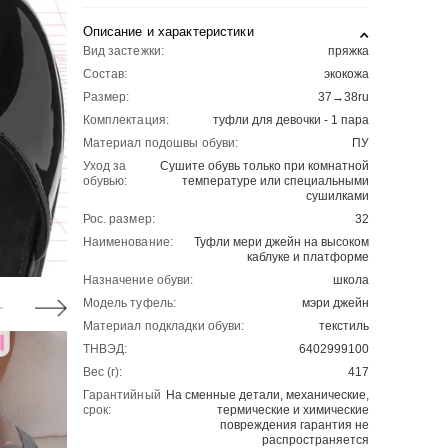
Описание и характеристики
Вид застежки:
пряжка
Состав:
экокожа
Размер:
37→38ru
Комплектация:
туфли для девочки - 1 пара
Материал подошвы обуви:
ПУ
Уход за
Сушите обувь только при комнатной
обувью:
температуре или специальными
сушилками
Рос. размер:
32
Наименование:
Туфли мери джейн на высоком
каблуке и платформе
Назначение обуви:
школа
Модель туфель:
мэри джейн
Материал подкладки обуви:
текстиль
ТНВЭД:
6402999100
Вес (г):
417
Гарантийный
На сменные детали, механические,
срок:
термические и химические
повреждения гарантия не
распространяется