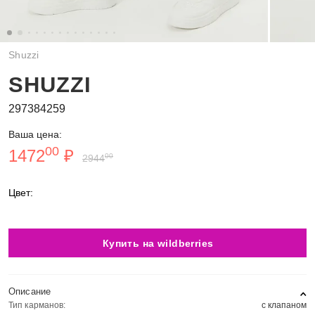
Shuzzi
SHUZZI
297384259
Ваша цена:
00
1472
₽
00
2944
Цвет:
Купить на wildberries
Описание
Тип карманов:
с клапаном