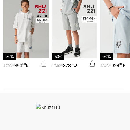
-50%
-50%
-50%
00
00
00
853
₽
873
₽
924
₽
00
00
00
1706
1746
1848