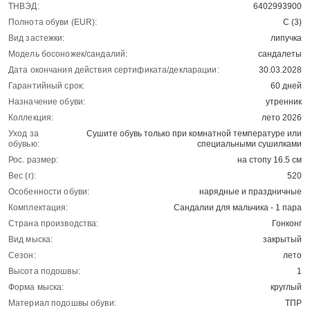
ТНВЭД:
6402993900
Полнота обуви (EUR):
С (3)
Вид застежки:
липучка
Модель босоножек/сандалий:
сандалеты
Дата окончания действия сертификата/декларации:
30.03.2028
Гарантийный срок:
60 дней
Назначение обуви:
утренник
Коллекция:
лето 2026
Уход за
Сушите обувь только при комнатной температуре или
обувью:
специальными сушилками
Рос. размер:
на стопу 16.5 см
Вес (г):
520
Особенности обуви:
нарядные и праздничные
Комплектация:
Сандалии для мальчика - 1 пара
Страна производства:
Гонконг
Вид мыска:
закрытый
Сезон:
лето
Высота подошвы:
1
Форма мыска:
круглый
Материал подошвы обуви:
ТПР