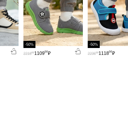
-50%
-50%
00
00
1109
₽
1118
₽
00
00
2218
2236