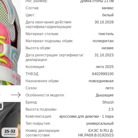
Рос. размер:
Длина стопы 21 см
Состав:
канвас
Цвет:
белый
Дата окончания действия
30.10.2028
сертификата/декларации:
Материал стельки:
текстиль
Материал подошвы обуви:
полиуретан
Высота обуви:
низкие
Дата регистрации сертификата/
31.10.2023
декларации:
Коллекция:
лето 2025
ТНВЭД:
6402999100
Назначение обуви:
повседневная
Сезон:
лето
Особенности модели:
Дышащие
Бренд:
Shuzzi
Высота подошвы:
2.5
Комплектация:
кроссовки для девочки - 1 пара
Тип покрытия:
универсальный
Номер декларации
ЕАЭС N RU Д-
соответствия:
HK.РА09.В.01920/23