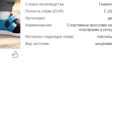
Страна производства:
Гонконг
Полнота обуви (EUR):
C (3)
Ортопедия:
да
Наименование:
Спортивные кроссовки на
платформе в сетку
Материал подкладки обуви:
текстиль
Вид застежки:
шнуровка
-50%
-50%
00
00
1130
₽
1130
₽
00
00
2260
2260