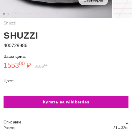
Shuzzi
SHUZZI
400729986
Ваша цена:
00
1553
₽
00
3106
Цвет:
Купить на wildberries
Описание
Размер:
31→32ru