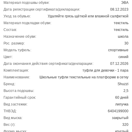
Материал подошвы обуви:
ЭВА
Дата регистрации сертификата/декларации:
08.12.2023
Уход за обувью:
Удаляйте грязь щёткой или влажной салфеткой
Материал подкладки обуви:
текстиль
Состав:
текстиль
Назначение обуви:
школа
Рос. размер:
30
Модель туфель:
спортивные
Цвет:
синий
Дата окончания действия сертификата/декларации:
07.12.2026
Комплектация:
туфли для девочки - 1 пара
Наименование:
Школьные туфли текстильные на платформе в сетку
Бренд:
Shuzzi
Высота подошвы:
2,5
Гарантийный срок:
60 дней
Вид застежки:
липучка
ТНВЭД:
6404199000
Вид мыска:
закрытый
Вес (г):
320
Форма мыска:
круглый