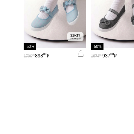
-50%
-50%
00
00
898
₽
937
₽
00
00
1796
1874