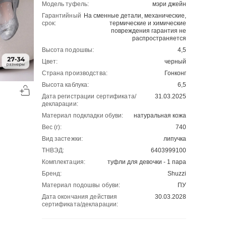
Модель туфель:
мэри джейн
Гарантийный
На сменные детали, механические,
срок:
термические и химические
повреждения гарантия не
распространяется
Высота подошвы:
4,5
Цвет:
черный
Страна производства:
Гонконг
-50%
-50%
Высота каблука:
6,5
00
00
1018
₽
1104
₽
00
00
2036
2208
Дата регистрации сертификата/
31.03.2025
декларации:
Материал подкладки обуви:
натуральная кожа
Вес (г):
740
Вид застежки:
липучка
ТНВЭД:
6403999100
Комплектация:
туфли для девочки - 1 пара
Бренд:
Shuzzi
Материал подошвы обуви:
ПУ
Дата окончания действия
30.03.2028
сертификата/декларации: