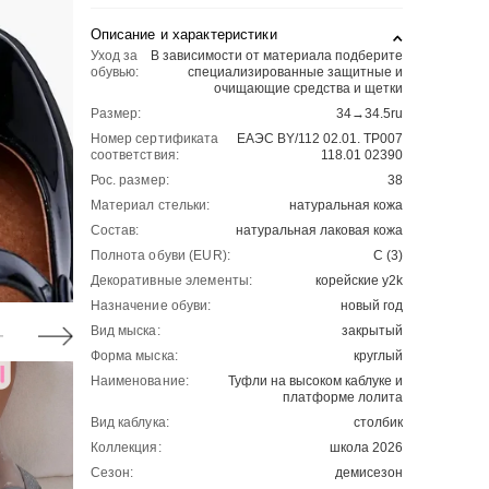
Описание и характеристики
Уход за
В зависимости от материала подберите
обувью:
специализированные защитные и
очищающие средства и щетки
Размер:
34→34.5ru
Номер сертификата
ЕАЭС BY/112 02.01. ТР007
соответствия:
118.01 02390
Рос. размер:
38
Материал стельки:
натуральная кожа
Состав:
натуральная лаковая кожа
Полнота обуви (EUR):
С (3)
Декоративные элементы:
корейские y2k
Назначение обуви:
новый год
Вид мыска:
закрытый
Форма мыска:
круглый
Наименование:
Туфли на высоком каблуке и
платформе лолита
Вид каблука:
столбик
Коллекция:
школа 2026
Сезон:
демисезон