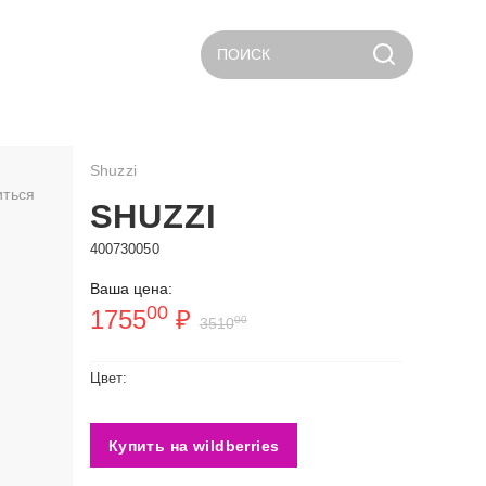
ПОИСК
Shuzzi
иться
SHUZZI
400730050
Ваша цена:
00
1755
₽
00
3510
Цвет:
Купить на wildberries