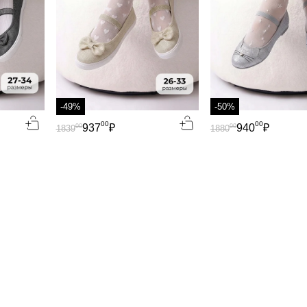
-49%
-50%
00
00
937
₽
940
₽
00
00
1839
1880