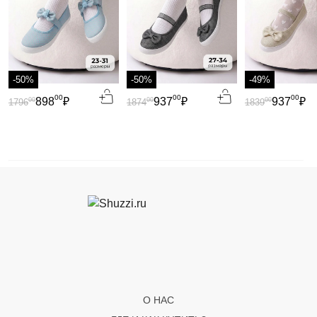
-50%
-50%
-49%
00
00
00
898
₽
937
₽
937
₽
00
00
00
1796
1874
1839
О НАС