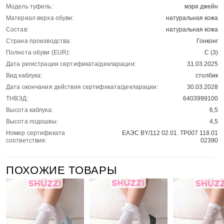
Модель туфель:
мэри джейн
Материал верха обуви:
натуральная кожа
Состав:
натуральная кожа
Страна производства:
Гонконг
Полнота обуви (EUR):
С (3)
Дата регистрации сертификата/декларации:
31.03.2025
Вид каблука:
столбик
Дата окончания действия сертификата/декларации:
30.03.2028
ТНВЭД:
6403999100
Высота каблука:
6,5
Высота подошвы:
4,5
Номер сертификата
ЕАЭС BY/112 02.01. ТР007 118.01
соответствия:
02390
ПОХОЖИЕ ТОВАРЫ