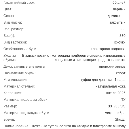
Гарантийный срок:
60 дней
Цвет:
черный
Сезон:
демисезон
Вид мыска:
закрытый
Рос. размер:
33
Вес (г):
830
Вид застежки:
крючки
Особенности обуви:
тракторная подошва
Уход за
В зависимости от материала подберите специализированные
обувью:
защитные и очищающие средства и щетки
Декоративные элементы:
японский аниме
Назначение обуви:
спорт
Комплектация:
туфли для девочки - 1 пара
Материал стельки:
натуральная кожа
Коллекция:
школа 2026
Материал подошвы обуви:
ПУ
Размер:
33→33.5ru
Материал подкладки обуви:
микрофибра
Бренд:
Shuzzi
Наименование:
Кожаные туфли лолита на каблуке и платформе в школу