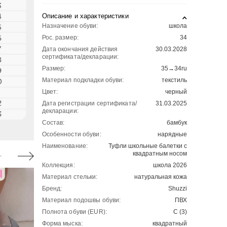
Описание и характеристики
Назначение обуви:
школа
Рос. размер:
34
Дата окончания действия
30.03.2028
сертификата/декларации:
Размер:
35→34ru
Материал подкладки обуви:
текстиль
Цвет:
черный
Дата регистрации сертификата/
31.03.2025
декларации:
Состав:
бамбук
Особенности обуви:
нарядные
Наименование:
Туфли школьные балетки с
квадратным носом
Коллекция:
школа 2026
Материал стельки:
натуральная кожа
Бренд:
Shuzzi
Материал подошвы обуви:
ПВХ
Полнота обуви (EUR):
С (3)
Форма мыска:
квадратный