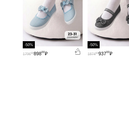
-50%
-50%
00
00
898
₽
937
₽
00
00
1796
1874