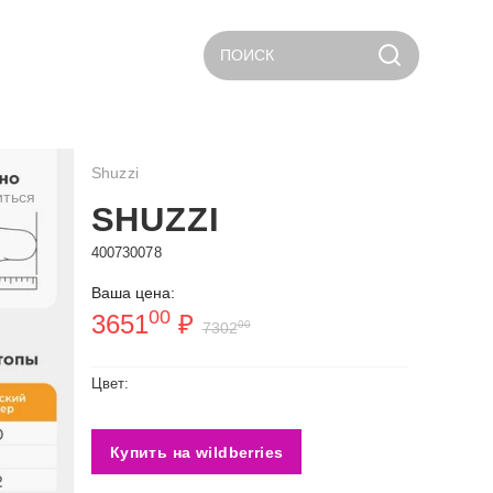
ПОИСК
Shuzzi
иться
SHUZZI
400730078
Ваша цена:
00
3651
₽
00
7302
Цвет:
Купить на wildberries