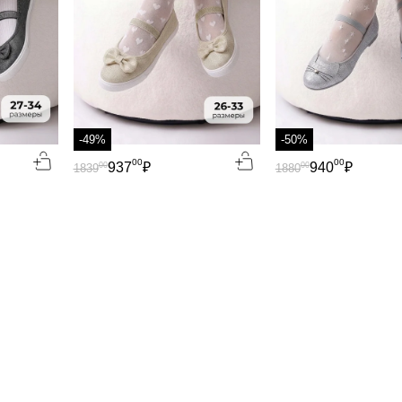
-49%
-50%
00
00
937
₽
940
₽
00
00
1839
1880