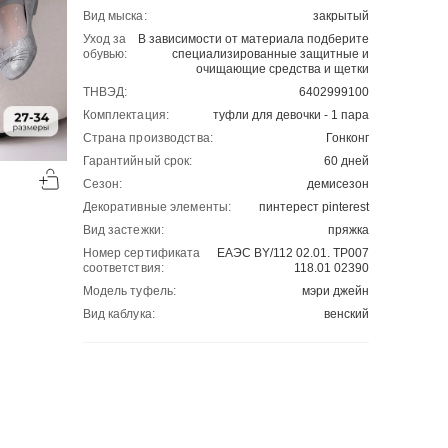
Вид мыска:
закрытый
Уход за
В зависимости от материала подберите
обувью:
специализированные защитные и
очищающие средства и щетки
ТНВЭД:
6402999100
Комплектация:
туфли для девочки - 1 пара
Страна производства:
Гонконг
-50%
-50%
Гарантийный срок:
60 дней
00
00
Сезон:
демисезон
1018
₽
1104
₽
00
00
2036
2208
Декоративные элементы:
пинтерест pinterest
Вид застежки:
пряжка
Номер сертификата
ЕАЭС BY/112 02.01. ТР007
соответствия:
118.01 02390
Модель туфель:
мэри джейн
Вид каблука:
венский