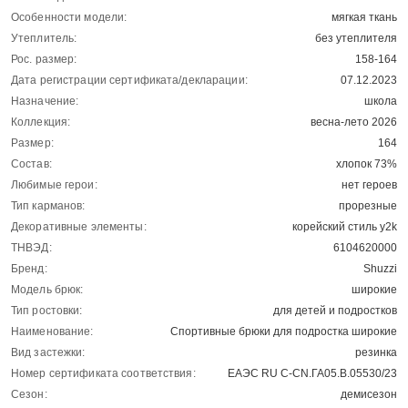
Особенности модели:
мягкая ткань
Утеплитель:
без утеплителя
Рос. размер:
158-164
Дата регистрации сертификата/декларации:
07.12.2023
Назначение:
школа
Коллекция:
весна-лето 2026
Размер:
164
Состав:
хлопок 73%
Любимые герои:
нет героев
Тип карманов:
прорезные
Декоративные элементы:
корейский стиль y2k
ТНВЭД:
6104620000
Бренд:
Shuzzi
Модель брюк:
широкие
Тип ростовки:
для детей и подростков
Наименование:
Спортивные брюки для подростка широкие
Вид застежки:
резинка
Номер сертификата соответствия:
ЕАЭС RU C-CN.ГА05.В.05530/23
Сезон:
демисезон