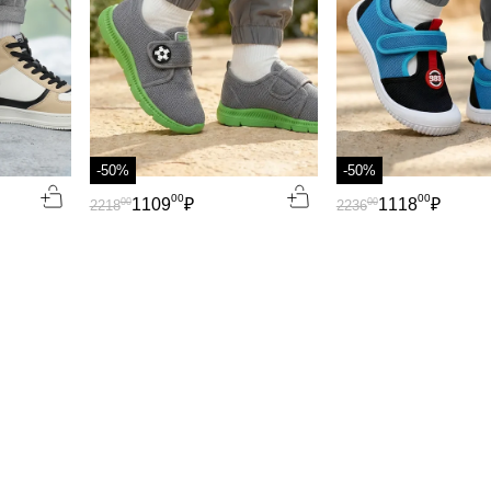
-50%
-50%
00
00
1109
₽
1118
₽
00
00
2218
2236