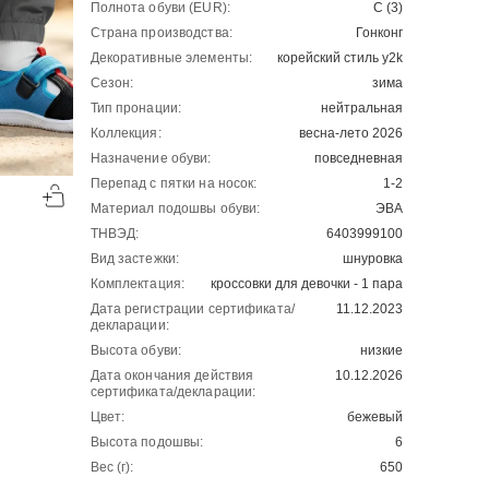
Полнота обуви (EUR):
C (3)
Страна производства:
Гонконг
Декоративные элементы:
корейский стиль y2k
Сезон:
зима
Тип пронации:
нейтральная
Коллекция:
весна-лето 2026
Назначение обуви:
повседневная
-50%
-50%
Перепад с пятки на носок:
1-2
00
00
1130
₽
1130
₽
00
00
2260
2260
Материал подошвы обуви:
ЭВА
ТНВЭД:
6403999100
Вид застежки:
шнуровка
Комплектация:
кроссовки для девочки - 1 пара
Дата регистрации сертификата/
11.12.2023
декларации:
Высота обуви:
низкие
Дата окончания действия
10.12.2026
сертификата/декларации:
Цвет:
бежевый
Высота подошвы:
6
Вес (г):
650