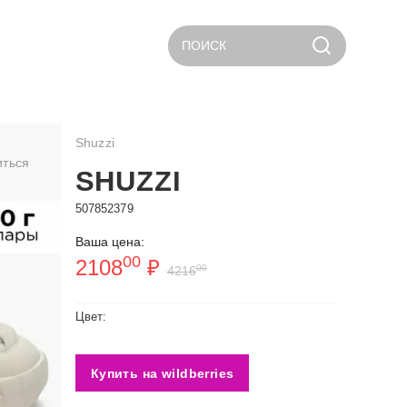
ПОИСК
Shuzzi
иться
SHUZZI
507852379
Ваша цена:
00
2108
₽
00
4216
Цвет:
Купить на wildberries