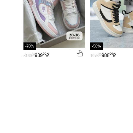
-70%
-50%
00
00
939
₽
988
₽
00
00
3130
1976