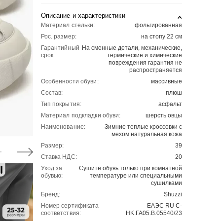
Описание и характеристики
Материал стельки:
фольгированная
Рос. размер:
на стопу 22 см
Гарантийный
На сменные детали, механические,
срок:
термические и химические
повреждения гарантия не
распространяется
Особенности обуви:
массивные
Состав:
плюш
Тип покрытия:
асфальт
Материал подкладки обуви:
шерсть овцы
Наименование:
Зимние теплые кроссовки с
мехом натуральная кожа
Размер:
39
Ставка НДС:
20
Уход за
Сушите обувь только при комнатной
обувью:
температуре или специальными
сушилками
Бренд:
Shuzzi
Номер сертификата
ЕАЭС RU C-
соответствия:
HK.ГА05.B.05540/23