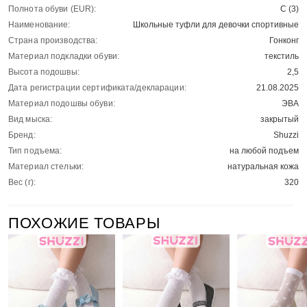
Полнота обуви (EUR):
С (3)
Наименование:
Школьные туфли для девочки спортивные
Страна производства:
Гонконг
Материал подкладки обуви:
текстиль
Высота подошвы:
2,5
Дата регистрации сертификата/декларации:
21.08.2025
Материал подошвы обуви:
ЭВА
Вид мыска:
закрытый
Бренд:
Shuzzi
Тип подъема:
на любой подъем
Материал стельки:
натуральная кожа
Вес (г):
320
ПОХОЖИЕ ТОВАРЫ