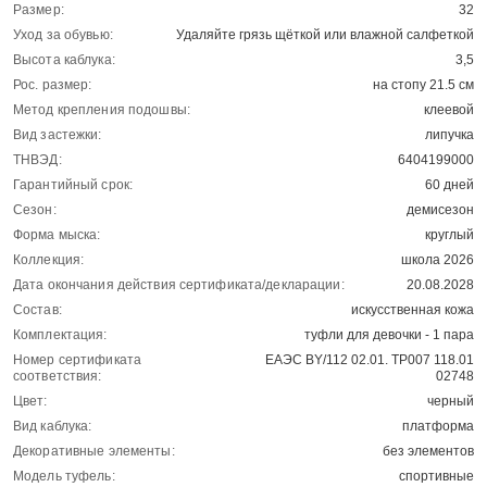
Размер:
32
Уход за обувью:
Удаляйте грязь щёткой или влажной салфеткой
Высота каблука:
3,5
Рос. размер:
на стопу 21.5 см
Метод крепления подошвы:
клеевой
Вид застежки:
липучка
ТНВЭД:
6404199000
Гарантийный срок:
60 дней
Сезон:
демисезон
Форма мыска:
круглый
Коллекция:
школа 2026
Дата окончания действия сертификата/декларации:
20.08.2028
Состав:
искусственная кожа
Комплектация:
туфли для девочки - 1 пара
Номер сертификата
ЕАЭС BY/112 02.01. ТР007 118.01
соответствия:
02748
Цвет:
черный
Вид каблука:
платформа
Декоративные элементы:
без элементов
Модель туфель:
спортивные