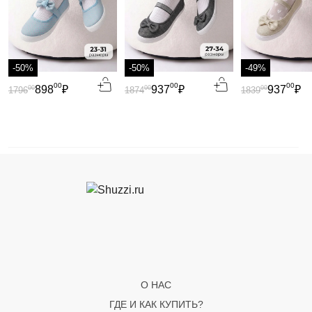
-50%
-50%
-49%
00
00
00
898
₽
937
₽
937
₽
00
00
00
1796
1874
1839
О НАС
ГДЕ И КАК КУПИТЬ?