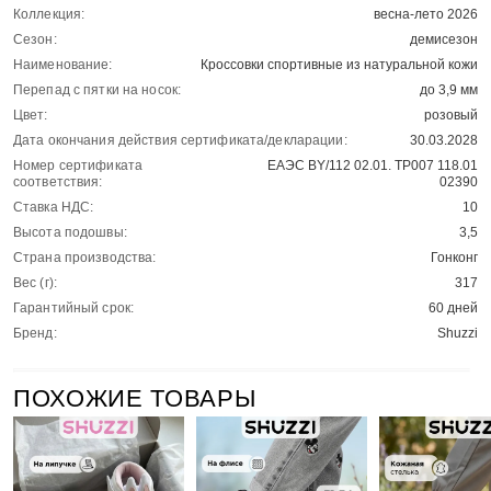
Коллекция:
весна-лето 2026
Сезон:
демисезон
Наименование:
Кроссовки спортивные из натуральной кожи
Перепад с пятки на носок:
до 3,9 мм
Цвет:
розовый
Дата окончания действия сертификата/декларации:
30.03.2028
Номер сертификата
ЕАЭС BY/112 02.01. ТР007 118.01
соответствия:
02390
Ставка НДС:
10
Высота подошвы:
3,5
Страна производства:
Гонконг
Вес (г):
317
Гарантийный срок:
60 дней
Бренд:
Shuzzi
ПОХОЖИЕ ТОВАРЫ