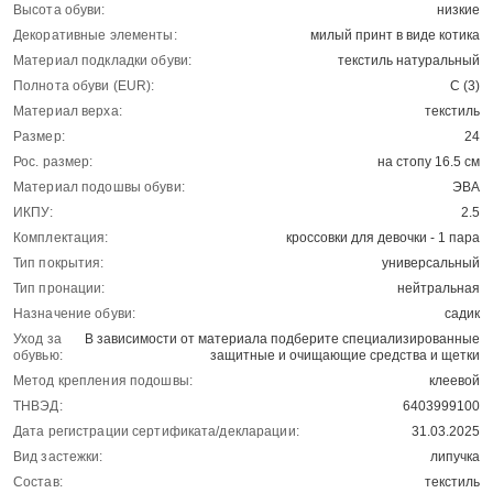
Высота обуви:
низкие
Декоративные элементы:
милый принт в виде котика
Материал подкладки обуви:
текстиль натуральный
Полнота обуви (EUR):
С (3)
Материал верха:
текстиль
Размер:
24
Рос. размер:
на стопу 16.5 см
Материал подошвы обуви:
ЭВА
ИКПУ:
2.5
Комплектация:
кроссовки для девочки - 1 пара
Тип покрытия:
универсальный
Тип пронации:
нейтральная
Назначение обуви:
садик
Уход за
В зависимости от материала подберите специализированные
обувью:
защитные и очищающие средства и щетки
Метод крепления подошвы:
клеевой
ТНВЭД:
6403999100
Дата регистрации сертификата/декларации:
31.03.2025
Вид застежки:
липучка
Состав:
текстиль