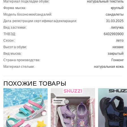
Материал подкладки обуви:
натуральный текстиль
Форма мыска:
круглый
Модель босоножек/сандалий:
сандалеты
Дата регистрации сертификата/декларации:
31.03.2025
Вид застежки:
липучка
ТНВЭД:
6402993900
Сезон:
лето
Высота обуви:
низкие
Вид мыска:
закрытый
Страна производства:
Гонконг
Материал стельки:
натуральная кожа
ПОХОЖИЕ ТОВАРЫ