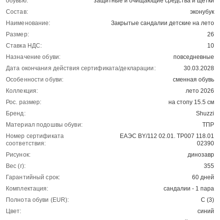
обувью:
защитные и очищающие средства и щетки
Состав:
эконубук
Наименование:
Закрытые сандалии детские на лето
Размер:
26
Ставка НДС:
10
Назначение обуви:
повседневные
Дата окончания действия сертификата/декларации:
30.03.2028
Особенности обуви:
сменная обувь
Коллекция:
лето 2026
Рос. размер:
на стопу 15.5 см
Бренд:
Shuzzi
Материал подошвы обуви:
ТПР
Номер сертификата
ЕАЭС BY/112 02.01. ТР007 118.01
соответствия:
02390
Рисунок:
динозавр
Вес (г):
355
Гарантийный срок:
60 дней
Комплектация:
сандалии - 1 пара
Полнота обуви (EUR):
С (3)
Цвет:
синий